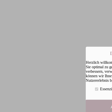
Herzlich willko
Sie optimal zu g
verbessern, ver
können wir Ihne
Nutzererlebnis b
Essenzi