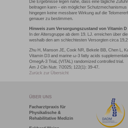
Die Ergebnisse legen nahe, dass eine tägliche Zufu
beitragen kann – ein möglicher Schutzmechanismus g
hingegen keine messbare Wirkung auf die Telomererha
genauer zu bestimmen.
Hinweis zum Versorgungszustand von Vitamin D (N
In der Altersgruppe ab dem 19. LJ. erreichen über 
weshalb den am schlechtesten Versorgten circa 19,2
Zhu H, Manson JE, Cook NR, Bekele BB, Chen L, Kan
Vitamin D3 and marine ω-3 fatty acids supplementati
OmegA-3 TriaL (VITAL) randomized controlled trial.
Am J Clin Nutr. 7/2025; 122(1): 39-47.
Zurück zur Übersicht
ÜBER UNS
Facharztpraxis für
Physikalische &
Rehabilitative Medizin