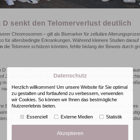
 D senkt den Telomerverlust deutlich
rer Chromosomen – gilt als Biomarker für zelluläre Alterungsproze
iko für altersbedingte Erkrankungen. Während kleinere Studien darauf
en
die Telomere schützen könnten, fehlte bislang der Beweis durch gr
 D and OmegA-3 TriaL) wurden 25.871 ältere US-Amerikaner (Frau
Datenschutz
nf Jahren beobachtet. Eine Teilstudie mit 1.054 Personen untersucht
 g marinen Omega-3-Fettsäuren pro Tag auf die Telomerlänge in weiß
Herzlich willkommen! Um unsere Website für Sie optimal
, nach 2 Jahren und nach 4 Jahren mittels PCR-Methode ermittelt.
zu gestalten und fortlaufend zu verbessern, verwenden
wir Cookies. So können wir Ihnen das bestmögliche
iche Einnahme von Vitamin D3 die Telomerverkürzung über vier Jahre
Nutzererlebnis bieten.
are. Auch die jährliche Veränderung zeigte einen statistisch eindeuti
Essenziell
Externe Medien
Statistik
ierung mit Omega-3-Fettsäuren allein hatte hingegen keinen statistis
Akzeptieren