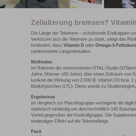
Zellalterung bremsen? Vitamin
Die Länge der Telomere – schützende Endkappen unse
Verkürzen sich die Telomere zu stark, steigt das Ris
hindeuten, dass
Vitamin D
oder
Omega-3-Fettsäur
randomisierte Langzeitstudien.
Methoden
Im Rahmen der renommierten VITAL-Studie (VITamin
Jahre, Männer ≥50 Jahre) über einen Zeitraum von fü
konkret die Wirkung von 2.000 IE Vitamin D3 bzw. 1
Blutkörperchen (LTL). Diese wurde zu Studienbeginn
Ergebnisse
Im Vergleich zur Placebogruppe verringerte die tägl
statistisch eindeutig um durchschnittlich 140 Basenpa
Vorteil gegenüber der Kontrollgruppe. Die Supplement
eindeutigen Effekt auf die Telomerlänge.
Fazit