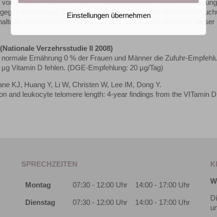
hr von 2.000 IE Vitamin D3 zur Verlangsamung der Telomerverkürzung
egen Zellalterung. Omega-3-Fettsäuren zeigten in dieser Untersuc
Einstellungen übernehmen
ltung. Weitere Studien sind nötig, um die klinische Relevanz dieser 
ationale Verzehrsstudie II 2008)
die normale Ernährung 0 % der Frauen und Männer die Zufuhr-Empfehl
 µg Vitamin D fehlen. (DGE-Empfehlung: 20 µg/Tag)
e KJ, Huang Y, Li W, Christen W, Lee IM, Dong Y.
on and leukocyte telomere length: 4-year findings from the VITamin 
SPRECHZEITEN
K
W
Montag
07:30 - 12:00 Uhr
14:00 - 17:00 Uhr
Di
Dienstag
07:30 - 12:00 Uhr
14:00 - 17:00 Uhr
un