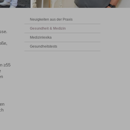
Neuigkeiten aus der Praxis
Gesundheit & Medizin
sse.
Medizinlexika
oße,
Gesundheitstests
en ≥55
e
en
gen
ch