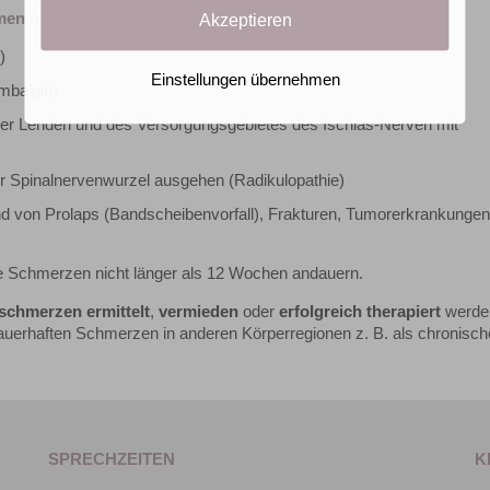
men unterschieden:
Akzeptieren
)
Einstellungen übernehmen
mbalgie)
er Lenden und des Versorgungsgebietes des Ischias-Nerven mit
r Spinalnervenwurzel ausgehen (Radikulopathie)
d von Prolaps (Bandscheibenvorfall), Frakturen, Tumorerkrankungen
 Schmerzen nicht länger als 12 Wochen andauern.
chmerzen ermittelt
,
vermieden
oder
erfolgreich therapiert
werde
auerhaften Schmerzen in anderen Körperregionen z. B. als chronisch
SPRECHZEITEN
K