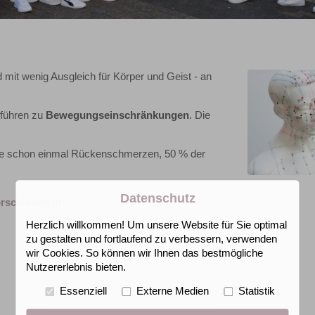
d mit wenig Ausgleich für Körper und Geist - an
 führen zu
Bewegungseinschränkungen
. Die
atte schon einmal Rückenschmerzen, 50 % der
Datenschutz
rschieden in:
Herzlich willkommen! Um unsere Website für Sie optimal
zu gestalten und fortlaufend zu verbessern, verwenden
wir Cookies. So können wir Ihnen das bestmögliche
Nutzererlebnis bieten.
Essenziell
Externe Medien
Statistik