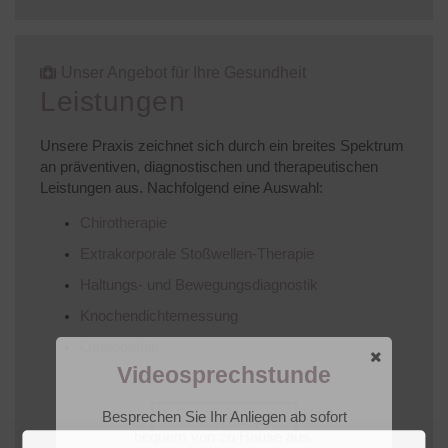
Unser Angebot für Ihre Gesundheit
Leistungen
Unsere Praxis zeichnet sich durch ein breites Spektrum
an präventiven, diagnostischen und therapeutischen
Leistungen aus. Nachfolgend eine Auswahl:
Chirotherapie
Extrakorporale Stoßwellen-Therapie
Haltungs- und Bewegungsdiagnostik
Knochendichtemessung
Osteopathie
Videosprechstunde
Besprechen Sie Ihr Anliegen ab sofort
Mehr erfahren
bequem von zu Hause aus.