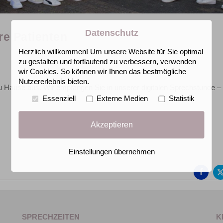
Datenschutz
re Patienten
Herzlich willkommen! Um unsere Website für Sie optimal
zu gestalten und fortlaufend zu verbessern, verwenden
wir Cookies. So können wir Ihnen das bestmögliche
Nutzererlebnis bieten.
 Hause aus. Wir empfangen Sie in unserer digitalen Sprechstunde – 
Essenziell
Externe Medien
Statistik
Akzeptieren
Auf
Einstellungen übernehmen
Fac
teil
SPRECHZEITEN
K